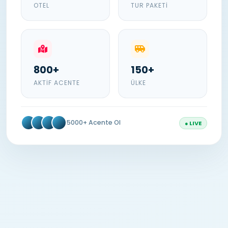
OTEL
TUR PAKETI
800+
150+
AKTIF ACENTE
ÜLKE
5000+ Acente Ol
● LIVE